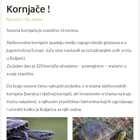
Kornjače !
Novosti
/ By
admin
Sezona kornjača je zvanično otvorena.
Slatkovodne kornjače spadaju medju najugroženije gmizavace u
jugoistočnoj Evropi. Juče smo nastavili sa istraživanjem ovih vrsta
u Buljarici.
Za jedan dan je 320 kornjča uhvaćeno – premejreno – vraćeno u
svoje stanište.
Do kraja sezone ćemo sakupiti podatke o vrstama slatkovodnih
kornjača (barskoj i riječnoj kornjači, ali i invazivnim vrstama na koje
često nalazimo), o njihovim staništima i faktorima koji ih ugrožavaju
i utvrditi koliko je Buljarica za njih važna.