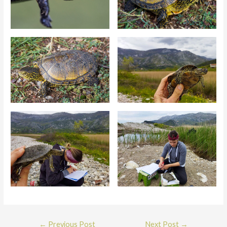
Post
←
Previous Post
Next Post
→