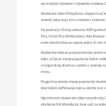
upravljanje otpadom i otpadnim vodama, ši
Skadarska žaba (
Pelophylax shqipericus
) 
zelenih žaba, koja živi u vlažnim i vodenim
Na području Ulcinja odnosno KBA (područja
Štoj, Donji Štoj (Velika plaža, Ada Bojana,
ovim lokalitetima se nalaze jedno ili više s
Skadarska žaba je prepoznata kao jedna od
žabe, a čije je stanje populacija dobar ind
crnogorskog društva u cjelini o značaju vo
nivou.
Stoga bi praćenje stanja populacije skadar
doprinijelo definisanju mjera zaštite ove v
Ugroženosti skadarske žabe na području Cr
oboljenja hitridiomikoze, koje važi za jed