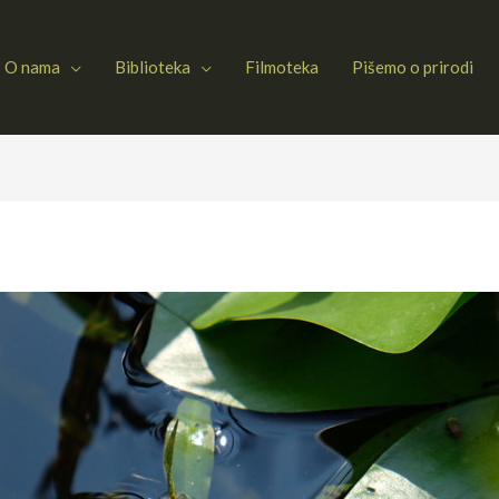
O nama
Biblioteka
Filmoteka
Pišemo o prirodi