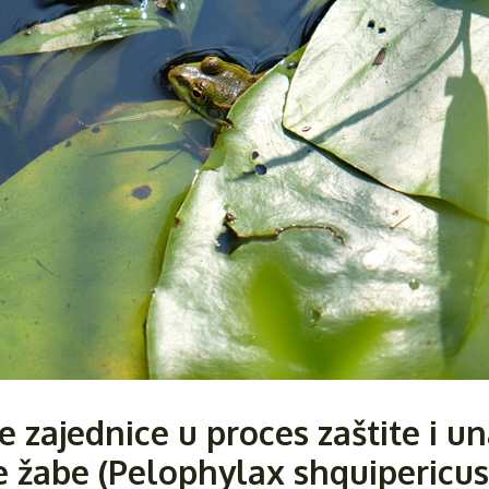
e zajednice u proces zaštite i u
 žabe (Pelophylax shquipericus