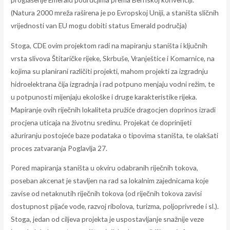
(Natura 2000 mreža raširena je po Evropskoj Uniji, a staništa sličnih
vrijednosti van EU mogu dobiti status Emerald područja)
Stoga, CDE ovim projektom radi na mapiranju staništa i ključnih
vrsta slivova Štitaričke rijeke, Skrbuše, Vranještice i Komarnice, na
kojima su planirani različiti projekti, mahom projekti za izgradnju
hidroelektrana čija izgradnja i rad potpuno menjaju vodni režim, te
u potpunosti mijenjaju ekološke i druge karakteristike rijeka.
Mapiranje ovih riječnih lokaliteta pružiće dragocjen doprinos izradi
procjena uticaja na životnu sredinu. Projekat će doprinijeti
ažuriranju postojeće baze podataka o tipovima staništa, te olakšati
proces zatvaranja Poglavlja 27.
Pored mapiranja staništa u okviru odabranih riječnih tokova,
poseban akcenat je stavljen na rad sa lokalnim zajednicama koje
zavise od netaknutih riječnih tokova (od riječnih tokova zavisi
dostupnost pijaće vode, razvoj ribolova, turizma, poljoprivrede i sl.).
Stoga, jedan od ciljeva projekta je uspostavljanje snažnije veze