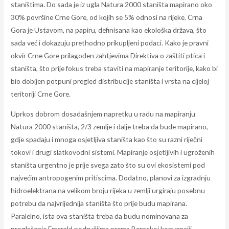
staništima. Do sada je iz ugla Natura 2000 staništa mapirano oko
30% površine Crne Gore, od kojih se 5% odnosi na rijeke. Crna
Gora je Ustavom, na papiru, definisana kao ekološka država, što
sada već i dokazuju prethodno prikupljeni podaci. Kako je pravni
okvir Crne Gore prilagođen zahtjevima Direktiva o zaštiti ptica i
staništa, što prije fokus treba staviti na mapiranje teritorije, kako bi
bio dobijen potpuni pregled distribucije staništa i vrsta na cijeloj
teritoriji Crne Gore.
Uprkos dobrom dosadašnjem napretku u radu na mapiranju
Natura 2000 staništa, 2/3 zemlje i dalje treba da bude mapirano,
gdje spadaju i mnoga osjetljiva staništa kao što su razni riječni
tokovi i drugi slatkovodni sistemi. Mapiranje osjetljivih i ugroženih
staništa urgentno je prije svega zato što su ovi ekosistemi pod
najvećim antropogenim pritiscima. Dodatno, planovi za izgradnju
hidroelektrana na velikom broju rijeka u zemlji urgiraju posebnu
potrebu da najvrijednija staništa što prije budu mapirana.
Paralelno, ista ova staništa treba da budu nominovana za
proglašenje Emerald područjima prema Bernskoj konvenciji.