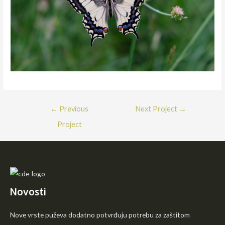
Post
←
Previous
Next Project
→
navigation
Project
Novosti
Nove vrste puževa dodatno potvrđuju potrebu za zaštitom