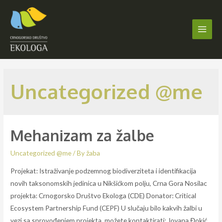
Skip
to
content
Main
Men
Uncategorized @me
Mehanizam za žalbe
Uncategorized @me
/ By
žaba
Projekat: Istraživanje podzemnog biodiverziteta i identifikacija
novih taksonomskih jedinica u Nikšićkom polju, Crna Gora Nosilac
projekta: Crnogorsko Društvo Ekologa (CDE) Donator: Critical
Ecosystem Partnership Fund (CEPF) U slučaju bilo kakvih žalbi u
vezi sa sprovođenjem projekta, možete kontaktirati: Jovana Đokić