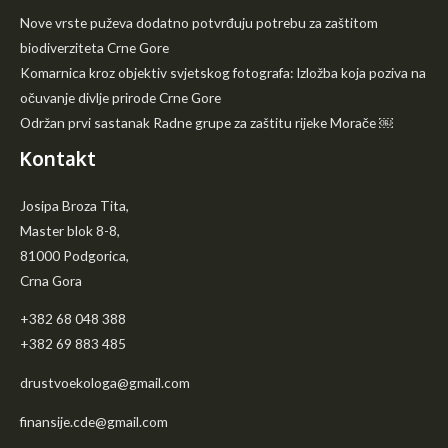
Nove vrste puževa dodatno potvrđuju potrebu za zaštitom
biodiverziteta Crne Gore
Komarnica kroz objektiv svjetskog fotografa: Izložba koja poziva na
očuvanje divlje prirode Crne Gore
Održan prvi sastanak Radne grupe za zaštitu rijeke Morače ￼
Kontakt
Josipa Broza Tita,
Master blok 8-8,
81000 Podgorica,
Crna Gora
+382 68 048 388
+382 69 883 485
drustvoekologa@gmail.com
finansije.cde@gmail.com