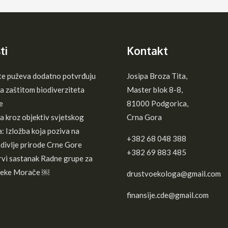
ti
Kontakt
te puževa dodatno potvrđuju
Josipa Broza Tita,
a zaštitom biodiverziteta
Master blok 8-8,
e
81000 Podgorica,
 kroz objektiv svjetskog
Crna Gora
: Izložba koja poziva na
+382 68 048 388
divlje prirode Crne Gore
+382 69 883 485
vi sastanak Radne grupe za
ijeke Morače ￼
drustvoekologa@gmail.com
finansije.cde@gmail.com