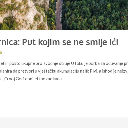
ica: Put kojim se ne smije ići
a
, četiri posto ukupne proizvodnje struje U toku je borba za očuvanje 
anira da pretvori u vještačku akumulaciju nalik Pivi, a ishod je nei
rde, Crnoj Gori donijeti novac kada …