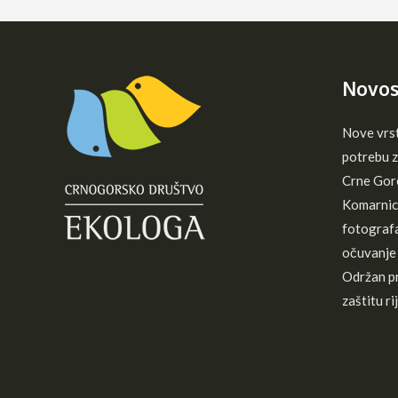
se
ne
smije
ići
Novos
Nove vrs
potrebu z
Crne Gor
Komarnica
fotografa
očuvanje 
Održan pr
zaštitu r