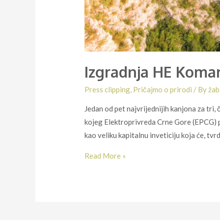
Izgradnja HE Komarn
Press clipping
,
Pričajmo o prirodi
/ By
žab
Jedan od pet najvrijednijih kanjona za tri
kojeg Elektroprivreda Crne Gore (EPCG) pl
kao veliku kapitalnu inveticiju koja će, tv
Izgradnja
Read More »
HE
Komarnica:
Put
kojim